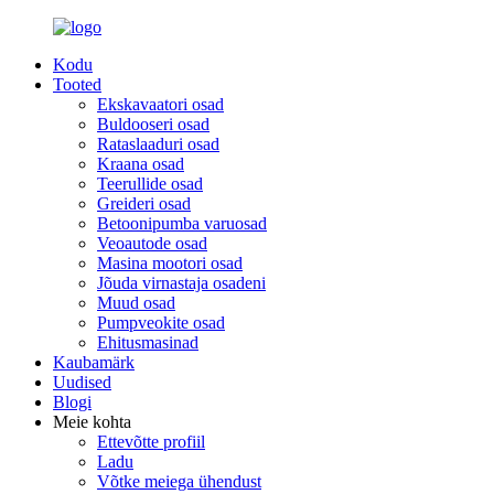
Kodu
Tooted
Ekskavaatori osad
Buldooseri osad
Rataslaaduri osad
Kraana osad
Teerullide osad
Greideri osad
Betoonipumba varuosad
Veoautode osad
Masina mootori osad
Jõuda virnastaja osadeni
Muud osad
Pumpveokite osad
Ehitusmasinad
Kaubamärk
Uudised
Blogi
Meie kohta
Ettevõtte profiil
Ladu
Võtke meiega ühendust