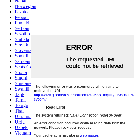
Nepali
Norwegian
Pashto
Persian
Punjabi
Serbian
Sesotho
Sinhala
Slovak
Slovenian
Somali
Samoan
Scots Gaelic
Shona
Sindhi
Sundanese
Swahili
Tajik
Tamil
Telugu
Thai
Ukrainian
Urdu
Uzbek
Vietnamese