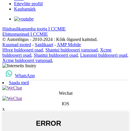
Ettevõtte profiil
Kaubamärk
Hüdraulikapumba tootja I CCMIE
Ehitusmasinad I CCMIE
© Autoriõigus - 2010-2024 : Kõik õigused kaitstud.
Kuumad tooted
-
Saidikaart
-
AMP Mobile
Hbxg buldooseri osad
,
Shantui buldooseri varuosad
,
Xcmg
buldooseri osad
,
Shantui buldooseri osad
,
Liugongi buldooseri osad
,
Xcmg buldooseri varuosad
,
WhatsApp
Saada meil
Wechat
IOS
x