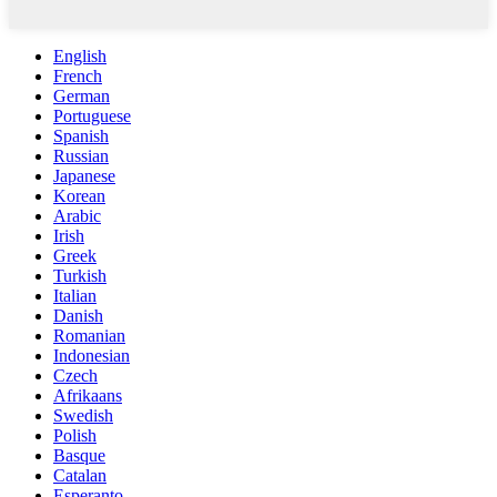
English
French
German
Portuguese
Spanish
Russian
Japanese
Korean
Arabic
Irish
Greek
Turkish
Italian
Danish
Romanian
Indonesian
Czech
Afrikaans
Swedish
Polish
Basque
Catalan
Esperanto