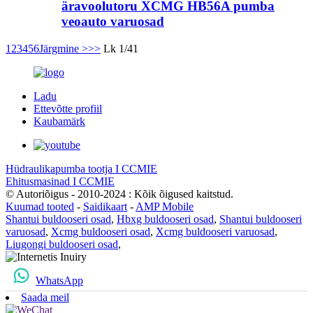
äravoolutoru XCMG HB56A pumba
veoauto varuosad
1
2
3
4
5
6
Järgmine >
>>
Lk 1/41
Ladu
Ettevõtte profiil
Kaubamärk
Hüdraulikapumba tootja I CCMIE
Ehitusmasinad I CCMIE
© Autoriõigus - 2010-2024 : Kõik õigused kaitstud.
Kuumad tooted
-
Saidikaart
-
AMP Mobile
Shantui buldooseri osad
,
Hbxg buldooseri osad
,
Shantui buldooseri
varuosad
,
Xcmg buldooseri osad
,
Xcmg buldooseri varuosad
,
Liugongi buldooseri osad
,
WhatsApp
Saada meil