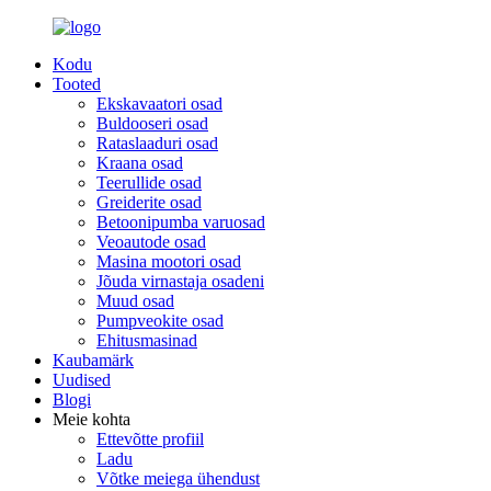
Kodu
Tooted
Ekskavaatori osad
Buldooseri osad
Rataslaaduri osad
Kraana osad
Teerullide osad
Greiderite osad
Betoonipumba varuosad
Veoautode osad
Masina mootori osad
Jõuda virnastaja osadeni
Muud osad
Pumpveokite osad
Ehitusmasinad
Kaubamärk
Uudised
Blogi
Meie kohta
Ettevõtte profiil
Ladu
Võtke meiega ühendust