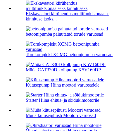
Ekskavaatori kiirühendus multifunktsionaalse
kinnituse jaoks...
betoonipumba painutatud torude varuosad
Torukomplekt XCMG betoonipumba varuosad
Müüa CAT330D kolbpump K5V160DP
Kütusepump Hiina mootori varuosadele
Starter Hiina ehitus- ja sõidukimootorile
Müüa kütusepihusti Mootori varuosad
Õliradiaatori varuosad Hiina mootorile