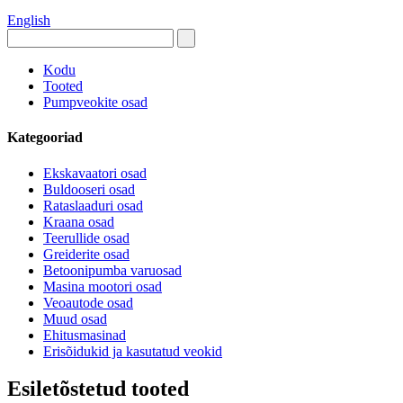
English
Kodu
Tooted
Pumpveokite osad
Kategooriad
Ekskavaatori osad
Buldooseri osad
Rataslaaduri osad
Kraana osad
Teerullide osad
Greiderite osad
Betoonipumba varuosad
Masina mootori osad
Veoautode osad
Muud osad
Ehitusmasinad
Erisõidukid ja kasutatud veokid
Esiletõstetud tooted