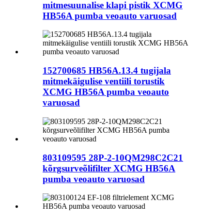
mitmesuunalise klapi pistik XCMG
HB56A pumba veoauto varuosad
152700685 HB56A.13.4 tugijala
mitmekäigulise ventiili torustik
XCMG HB56A pumba veoauto
varuosad
803109595 28P-2-10QM298C2C21
kõrgsurveõlifilter XCMG HB56A
pumba veoauto varuosad