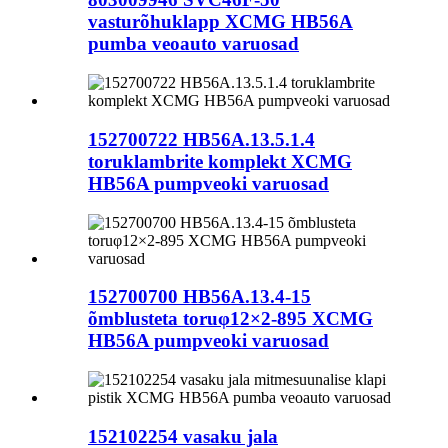
vasturõhuklapp XCMG HB56A
pumba veoauto varuosad
152700722 HB56A.13.5.1.4
toruklambrite komplekt XCMG
HB56A pumpveoki varuosad
152700700 HB56A.13.4-15
õmblusteta toruφ12×2-895 XCMG
HB56A pumpveoki varuosad
152102254 vasaku jala