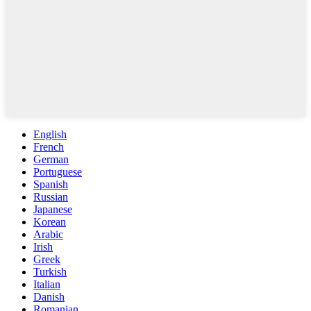
English
French
German
Portuguese
Spanish
Russian
Japanese
Korean
Arabic
Irish
Greek
Turkish
Italian
Danish
Romanian