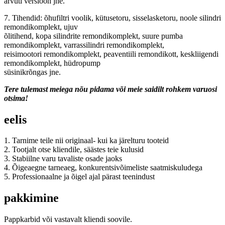
arvuti versioon jne.
7. Tihendid: õhufiltri voolik, kütusetoru, sisselasketoru, noole silindri
remondikomplekt, ujuv
õlitihend, kopa silindrite remondikomplekt, suure pumba
remondikomplekt, varrassilindri remondikomplekt,
reisimootori remondikomplekt, peaventiili remondikott, keskliigendi
remondikomplekt, hüdropump
süsinikrõngas jne.
Tere tulemast meiega nõu pidama või meie saidilt rohkem varuosi
otsima!
eelis
1. Tarnime teile nii originaal- kui ka järelturu tooteid
2. Tootjalt otse kliendile, säästes teie kulusid
3. Stabiilne varu tavaliste osade jaoks
4. Õigeaegne tarneaeg, konkurentsivõimeliste saatmiskuludega
5. Professionaalne ja õigel ajal pärast teenindust
pakkimine
Pappkarbid või vastavalt kliendi soovile.