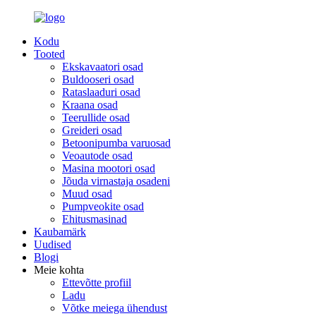
Kodu
Tooted
Ekskavaatori osad
Buldooseri osad
Rataslaaduri osad
Kraana osad
Teerullide osad
Greideri osad
Betoonipumba varuosad
Veoautode osad
Masina mootori osad
Jõuda virnastaja osadeni
Muud osad
Pumpveokite osad
Ehitusmasinad
Kaubamärk
Uudised
Blogi
Meie kohta
Ettevõtte profiil
Ladu
Võtke meiega ühendust