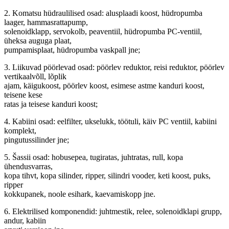
2. Komatsu hüdraulilised osad: alusplaadi koost, hüdropumba
laager, hammasrattapump,
solenoidklapp, servokolb, peaventiil, hüdropumba PC-ventiil,
üheksa auguga plaat,
pumpamisplaat, hüdropumba vaskpall jne;
3. Liikuvad pöörlevad osad: pöörlev reduktor, reisi reduktor, pöörlev
vertikaalvõll, lõplik
ajam, käigukoost, pöörlev koost, esimese astme kanduri koost,
teisene kese
ratas ja teisese kanduri koost;
4. Kabiini osad: eelfilter, ukselukk, töötuli, käiv PC ventiil, kabiini
komplekt,
pingutussilinder jne;
5. Šassii osad: hobusepea, tugiratas, juhtratas, rull, kopa
ühendusvarras,
kopa tihvt, kopa silinder, ripper, silindri vooder, keti koost, puks,
ripper
kokkupanek, noole esihark, kaevamiskopp jne.
6. Elektrilised komponendid: juhtmestik, relee, solenoidklapi grupp,
andur, kabiin