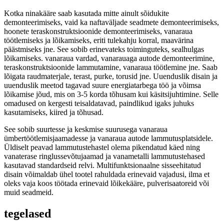
Kotka ninakääre saab kasutada mitte ainult sõidukite
demonteerimiseks, vaid ka naftaväljade seadmete demonteerimiseks,
hoonete teraskonstruktsioonide demonteerimiseks, vanaraua
töötlemiseks ja lõikamiseks, eriti tulekahju korral, maavärina
päästmiseks jne. See sobib erinevateks toiminguteks, sealhulgas
lõikamiseks. vanaraua vardad, vanarauaga autode demonteerimine,
teraskonstruktsioonide lammutamine, vanaraua töötlemine jne. Saab
lõigata raudmaterjale, terast, purke, torusid jne. Uuenduslik disain ja
uuenduslik meetod tagavad suure energiatarbega töö ja võimsa
lõikamise jõud, mis on 3-5 korda tõhusam kui käsitsijuhtimine. Selle
omadused on kergesti teisaldatavad, paindlikud igaks juhuks
kasutamiseks, kiired ja tõhusad.
See sobib suurtesse ja keskmise suurusega vanaraua
ümbertöötlemisjaamadesse ja vanaraua autode lammutusplatsidele.
Üldiselt peavad lammutustehastel olema pikendatud käed ning
vanaterase ringlussevõtujaamad ja vanametalli lammutustehased
kasutavad standardseid relvi. Multifunktsionaalne sisseehitatud
disain võimaldab ühel tootel rahuldada erinevaid vajadusi, ilma et
oleks vaja koos töötada erinevaid lõikekääre, pulverisaatoreid või
muid seadmeid.
tegelased