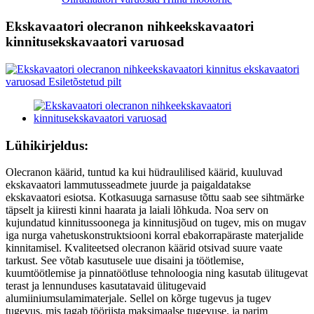
Ekskavaatori olecranon nihkeekskavaatori
kinnitusekskavaatori varuosad
Lühikirjeldus:
Olecranon käärid, tuntud ka kui hüdraulilised käärid, kuuluvad
ekskavaatori lammutusseadmete juurde ja paigaldatakse
ekskavaatori esiotsa. Kotkasuuga sarnasuse tõttu saab see sihtmärke
täpselt ja kiiresti kinni haarata ja laiali lõhkuda. Noa serv on
kujundatud kinnitussoonega ja kinnitusjõud on tugev, mis on mugav
iga nurga vahetuskonstruktsiooni korral ebakorrapäraste materjalide
kinnitamisel. Kvaliteetsed olecranon käärid otsivad suure vaate
tarkust. See võtab kasutusele uue disaini ja töötlemise,
kuumtöötlemise ja pinnatöötluse tehnoloogia ning kasutab ülitugevat
terast ja lennunduses kasutatavaid ülitugevaid
alumiiniumsulamimaterjale. Sellel on kõrge tugevus ja tugev
tugevus, mis tagab tööriista maksimaalse tugevuse. ja parim