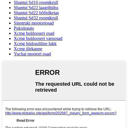
Shantui Sd16 roomikrull
Shantui Sd22 laagrihülss
Shantui Sd22 hõõrdketas
Shantui Sd32 roomikrull
Sinotruki mootoriosad
Puksiirauto
Xcmg buldooseri osad
Xcmg buldooseri varuosad
Xcmg hüdrauliline lukk
Xcmg ülekanne
Yuchai mootori osad