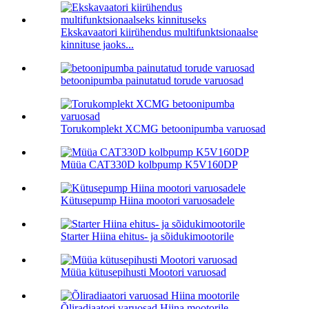
Ekskavaatori kiirühendus multifunktsionaalse
kinnituse jaoks...
betoonipumba painutatud torude varuosad
Torukomplekt XCMG betoonipumba varuosad
Müüa CAT330D kolbpump K5V160DP
Kütusepump Hiina mootori varuosadele
Starter Hiina ehitus- ja sõidukimootorile
Müüa kütusepihusti Mootori varuosad
Õliradiaatori varuosad Hiina mootorile