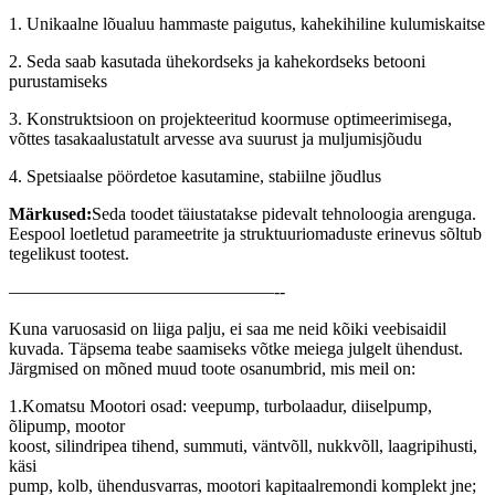
1. Unikaalne lõualuu hammaste paigutus, kahekihiline kulumiskaitse
2. Seda saab kasutada ühekordseks ja kahekordseks betooni
purustamiseks
3. Konstruktsioon on projekteeritud koormuse optimeerimisega,
võttes tasakaalustatult arvesse ava suurust ja muljumisjõudu
4. Spetsiaalse pöördetoe kasutamine, stabiilne jõudlus
Märkused:
Seda toodet täiustatakse pidevalt tehnoloogia arenguga.
Eespool loetletud parameetrite ja struktuuriomaduste erinevus sõltub
tegelikust tootest.
———————————————--
Kuna varuosasid on liiga palju, ei saa me neid kõiki veebisaidil
kuvada. Täpsema teabe saamiseks võtke meiega julgelt ühendust.
Järgmised on mõned muud toote osanumbrid, mis meil on:
1.Komatsu Mootori osad: veepump, turbolaadur, diiselpump,
õlipump, mootor
koost, silindripea tihend, summuti, väntvõll, nukkvõll, laagripihusti,
käsi
pump, kolb, ühendusvarras, mootori kapitaalremondi komplekt jne;