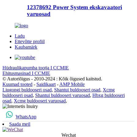
12378692 Power System ekskavaatori
varuosad
Ladu
Ettevõtte profiil
Kaubamärk
Hüdraulikapumba tootja I CCMIE
Ehitusmasinad I CCMIE
© Autoriõigus - 2010-2024 : Kõik õigused kaitstud.
Kuumad tooted
-
Saidikaart
-
AMP Mobile
Liugongi buldooseri osad
,
Shantui buldooseri osad
,
Xcmg
buldooseri osad
,
Shantui buldooseri varuosad
,
Hbxg buldooseri
osad
,
Xcmg buldooseri varuosad
,
WhatsApp
Saada meil
Wechat