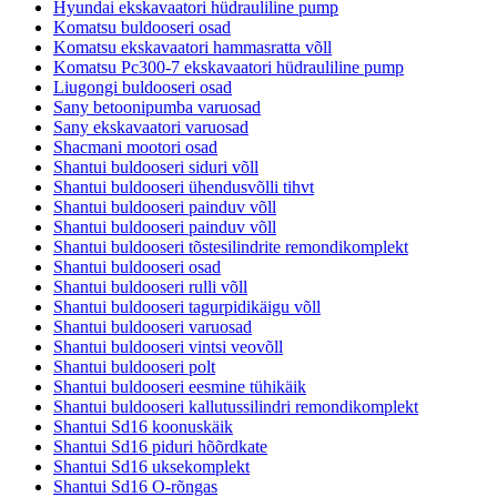
Hyundai ekskavaatori hüdrauliline pump
Komatsu buldooseri osad
Komatsu ekskavaatori hammasratta võll
Komatsu Pc300-7 ekskavaatori hüdrauliline pump
Liugongi buldooseri osad
Sany betoonipumba varuosad
Sany ekskavaatori varuosad
Shacmani mootori osad
Shantui buldooseri siduri võll
Shantui buldooseri ühendusvõlli tihvt
Shantui buldooseri painduv võll
Shantui buldooseri painduv võll
Shantui buldooseri tõstesilindrite remondikomplekt
Shantui buldooseri osad
Shantui buldooseri rulli võll
Shantui buldooseri tagurpidikäigu võll
Shantui buldooseri varuosad
Shantui buldooseri vintsi veovõll
Shantui buldooseri polt
Shantui buldooseri eesmine tühikäik
Shantui buldooseri kallutussilindri remondikomplekt
Shantui Sd16 koonuskäik
Shantui Sd16 piduri hõõrdkate
Shantui Sd16 uksekomplekt
Shantui Sd16 O-rõngas