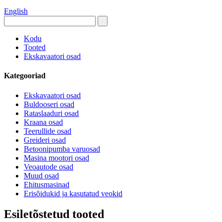
English
Kodu
Tooted
Ekskavaatori osad
Kategooriad
Ekskavaatori osad
Buldooseri osad
Rataslaaduri osad
Kraana osad
Teerullide osad
Greideri osad
Betoonipumba varuosad
Masina mootori osad
Veoautode osad
Muud osad
Ehitusmasinad
Erisõidukid ja kasutatud veokid
Esiletõstetud tooted