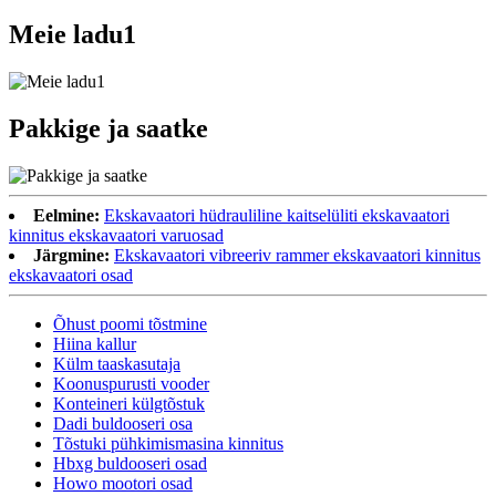
Meie ladu1
Pakkige ja saatke
Eelmine:
Ekskavaatori hüdrauliline kaitselüliti ekskavaatori
kinnitus ekskavaatori varuosad
Järgmine:
Ekskavaatori vibreeriv rammer ekskavaatori kinnitus
ekskavaatori osad
Õhust poomi tõstmine
Hiina kallur
Külm taaskasutaja
Koonuspurusti vooder
Konteineri külgtõstuk
Dadi buldooseri osa
Tõstuki pühkimismasina kinnitus
Hbxg buldooseri osad
Howo mootori osad