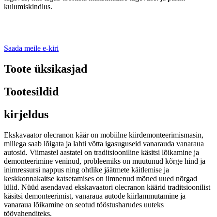
kulumiskindlus.
Saada meile e-kiri
Toote üksikasjad
Tootesildid
kirjeldus
Ekskavaator olecranon käär on mobiilne kiirdemonteerimismasin,
millega saab lõigata ja lahti võtta igasuguseid vanarauda vanaraua
autosid. Viimastel aastatel on traditsiooniline käsitsi lõikamine ja
demonteerimine veninud, probleemiks on muutunud kõrge hind ja
inimressursi nappus ning ohtlike jäätmete käitlemise ja
keskkonnakaitse katsetamises on ilmnenud mõned uued nõrgad
lülid. Nüüd asendavad ekskavaatori olecranon käärid traditsioonilist
käsitsi demonteerimist, vanaraua autode kiirlammutamine ja
vanaraua lõikamine on seotud tööstusharudes uuteks
töövahenditeks.