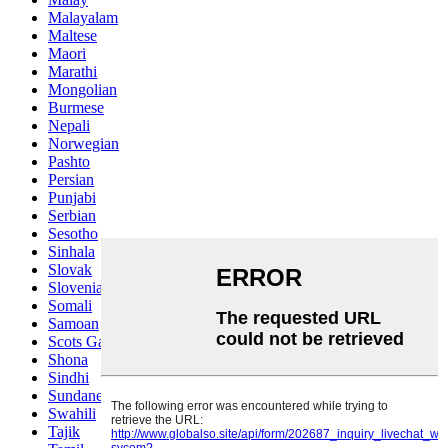
Malayalam
Maltese
Maori
Marathi
Mongolian
Burmese
Nepali
Norwegian
Pashto
Persian
Punjabi
Serbian
Sesotho
Sinhala
Slovak
Slovenian
Somali
Samoan
Scots Gaelic
Shona
Sindhi
Sundanese
Swahili
Tajik