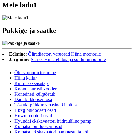
Meie ladu1
Pakkige ja saatke
Eelmine:
Õliradiaatori varuosad Hiina mootorile
Järgmine:
Starter Hiina ehitus- ja sõidukimootorile
Õhust poomi tõstmine
Hiina kallur
Külm taaskasutaja
Koonuspurusti vooder
Konteineri külgtõstuk
Dadi buldooseri osa
Tõstuki pühkimismasina kinnitus
Hbxg buldooseri osad
Howo mootori osad
Hyundai ekskavaatori hüdrauliline pump
Komatsu buldooseri osad
Komatsu ekskavaatori hammasratta võll