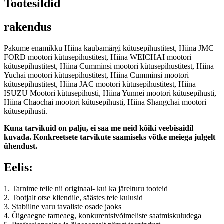
Tootesildid
rakendus
Pakume enamikku Hiina kaubamärgi kütusepihustitest, Hiina JMC
FORD mootori kütusepihustitest, Hiina WEICHAI mootori
kütusepihustitest, Hiina Cumminsi mootori kütusepihustitest, Hiina
Yuchai mootori kütusepihustitest, Hiina Cumminsi mootori
kütusepihustitest, Hiina JAC mootori kütusepihustitest, Hiina
ISUZU Mootori kütusepihusti, Hiina Yunnei mootori kütusepihusti,
Hiina Chaochai mootori kütusepihusti, Hiina Shangchai mootori
kütusepihusti.
Kuna tarvikuid on palju, ei saa me neid kõiki veebisaidil
kuvada. Konkreetsete tarvikute saamiseks võtke meiega julgelt
ühendust.
Eelis:
1. Tarnime teile nii originaal- kui ka järelturu tooteid
2. Tootjalt otse kliendile, säästes teie kulusid
3. Stabiilne varu tavaliste osade jaoks
4. Õigeaegne tarneaeg, konkurentsivõimeliste saatmiskuludega