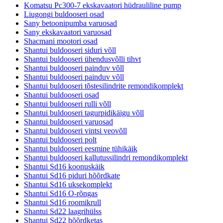
Komatsu Pc300-7 ekskavaatori hüdrauliline pump
Liugongi buldooseri osad
Sany betoonipumba varuosad
Sany ekskavaatori varuosad
Shacmani mootori osad
Shantui buldooseri siduri võll
Shantui buldooseri ühendusvõlli tihvt
Shantui buldooseri painduv võll
Shantui buldooseri painduv võll
Shantui buldooseri tõstesilindrite remondikomplekt
Shantui buldooseri osad
Shantui buldooseri rulli võll
Shantui buldooseri tagurpidikäigu võll
Shantui buldooseri varuosad
Shantui buldooseri vintsi veovõll
Shantui buldooseri polt
Shantui buldooseri eesmine tühikäik
Shantui buldooseri kallutussilindri remondikomplekt
Shantui Sd16 koonuskäik
Shantui Sd16 piduri hõõrdkate
Shantui Sd16 uksekomplekt
Shantui Sd16 O-rõngas
Shantui Sd16 roomikrull
Shantui Sd22 laagrihülss
Shantui Sd22 hõõrdketas