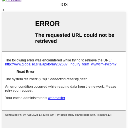
IOS
x