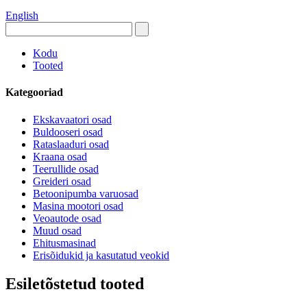
English
Kodu
Tooted
Kategooriad
Ekskavaatori osad
Buldooseri osad
Rataslaaduri osad
Kraana osad
Teerullide osad
Greideri osad
Betoonipumba varuosad
Masina mootori osad
Veoautode osad
Muud osad
Ehitusmasinad
Erisõidukid ja kasutatud veokid
Esiletõstetud tooted