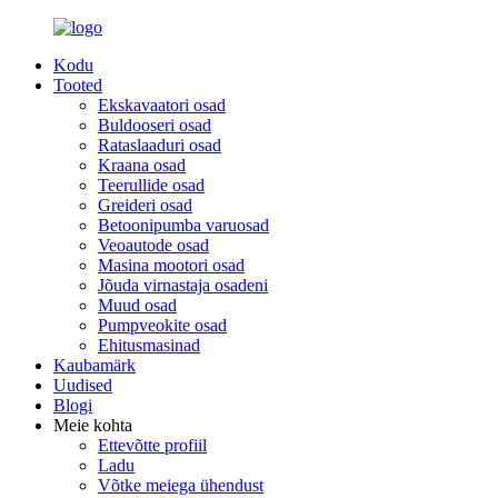
Kodu
Tooted
Ekskavaatori osad
Buldooseri osad
Rataslaaduri osad
Kraana osad
Teerullide osad
Greideri osad
Betoonipumba varuosad
Veoautode osad
Masina mootori osad
Jõuda virnastaja osadeni
Muud osad
Pumpveokite osad
Ehitusmasinad
Kaubamärk
Uudised
Blogi
Meie kohta
Ettevõtte profiil
Ladu
Võtke meiega ühendust