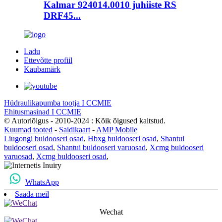
Kalmar 924014.0010 juhiiste RS
DRF45...
Ladu
Ettevõtte profiil
Kaubamärk
Hüdraulikapumba tootja I CCMIE
Ehitusmasinad I CCMIE
© Autoriõigus - 2010-2024 : Kõik õigused kaitstud.
Kuumad tooted
-
Saidikaart
-
AMP Mobile
Liugongi buldooseri osad
,
Hbxg buldooseri osad
,
Shantui
buldooseri osad
,
Shantui buldooseri varuosad
,
Xcmg buldooseri
varuosad
,
Xcmg buldooseri osad
,
WhatsApp
Saada meil
Wechat