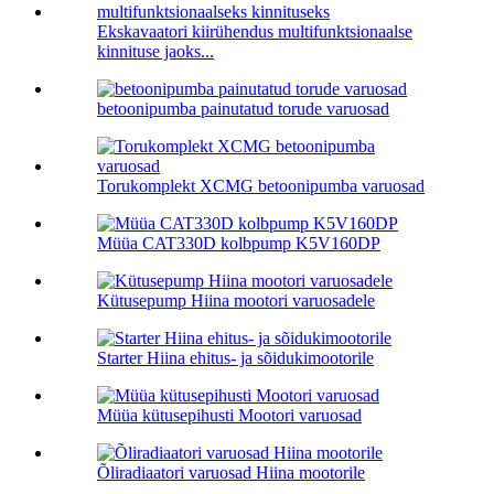
Ekskavaatori kiirühendus multifunktsionaalse
kinnituse jaoks...
betoonipumba painutatud torude varuosad
Torukomplekt XCMG betoonipumba varuosad
Müüa CAT330D kolbpump K5V160DP
Kütusepump Hiina mootori varuosadele
Starter Hiina ehitus- ja sõidukimootorile
Müüa kütusepihusti Mootori varuosad
Õliradiaatori varuosad Hiina mootorile