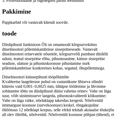
5. Professionaalne ja õigeaegselt pärast teenindust
Pakkimine
Pappkarbid või vastavalt kliendi soovile.
toode
Diislipihusti funktsioon Õli on omamoodi kõrgsurvekütus
diiselmootori põlemiskambrisse sissepritseseade. Vastavalt
diiselmootori erinevatele nõuetele, kõrgsurveõli pumbast diisliõli
uduni, teatud sissepritse rõhu, pihustusastme, kütuse sissepritse
seaduse, ulatuse ja pihustuskoonuse pihustamise nurk
põlemiskambrisse konkreetses kohas, segatud. õhupõlemisega.
Diiselmootori kütusepihusti tööpõhimõte
Kvaliteetse laagriterase puhul on vastastikune libiseva silindri
kliirens vaid 0,001–0,0025 mm, ülitäpse töötlemise ja lihvimise
sobitamise tõttu on diislipihusti düüsi vahetus erinev. Vahe on liiga
suur, võib süstimissurve langeda, pihustuskvaliteedi kõikumine;
Vahe on liiga väike, nõelaklapp takerdus kergesti. Nõelventiil
ümmarguse koonuse (survekoonuse) keskel, rõngakujuline
õliõõnsus 12 nõelklapi korpus, selle efekti tekitab aksiaalse tõukejõu
all olev õlirõhk, nõelventiil. Nõelventiili koonuse põhjast (tihend), et