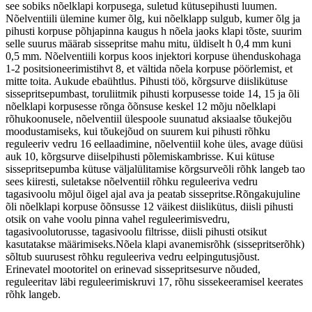
see sobiks nõelklapi korpusega, suletud kütusepihusti luumen.
Nõelventiili ülemine kumer õlg, kui nõelklapp sulgub, kumer õlg ja
pihusti korpuse põhjapinna kaugus h nõela jaoks klapi tõste, suurim
selle suurus määrab sissepritse mahu mitu, üldiselt h 0,4 mm kuni
0,5 mm. Nõelventiili korpus koos injektori korpuse ühenduskohaga
1-2 positsioneerimistihvt 8, et vältida nõela korpuse pöörlemist, et
mitte toita. Aukude ebaühtlus. Pihusti töö, kõrgsurve diislikütuse
sissepritsepumbast, toruliitmik pihusti korpusesse toide 14, 15 ja õli
nõelklapi korpusesse rõnga õõnsuse keskel 12 mõju nõelklapi
rõhukoonusele, nõelventiil ülespoole suunatud aksiaalse tõukejõu
moodustamiseks, kui tõukejõud on suurem kui pihusti rõhku
reguleeriv vedru 16 eellaadimine, nõelventiil kohe üles, avage düüsi
auk 10, kõrgsurve diiselpihusti põlemiskambrisse. Kui kütuse
sissepritsepumba kütuse väljalülitamise kõrgsurveõli rõhk langeb tao
sees kiiresti, suletakse nõelventiil rõhku reguleeriva vedru
tagasivoolu mõjul õigel ajal ava ja peatab sissepritse.Rõngakujuline
õli nõelklapi korpuse õõnsusse 12 väikest diislikütus, diisli pihusti
otsik on vahe voolu pinna vahel reguleerimisvedru,
tagasivoolutorusse, tagasivoolu filtrisse, diisli pihusti otsikut
kasutatakse määrimiseks.Nõela klapi avanemisrõhk (sissepritserõhk)
sõltub suurusest rõhku reguleeriva vedru eelpingutusjõust.
Erinevatel mootoritel on erinevad sissepritsesurve nõuded,
reguleeritav läbi reguleerimiskruvi 17, rõhu sissekeeramisel keerates
rõhk langeb.