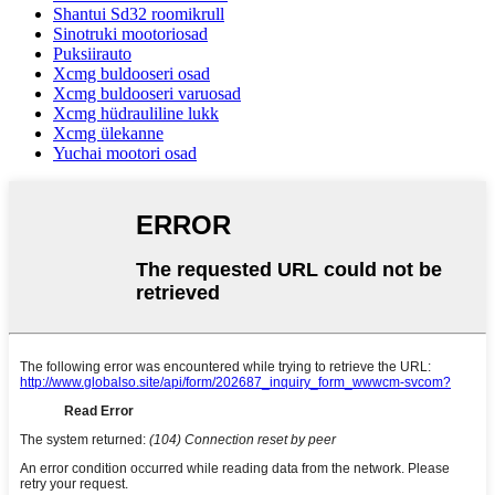
Shantui Sd32 roomikrull
Sinotruki mootoriosad
Puksiirauto
Xcmg buldooseri osad
Xcmg buldooseri varuosad
Xcmg hüdrauliline lukk
Xcmg ülekanne
Yuchai mootori osad