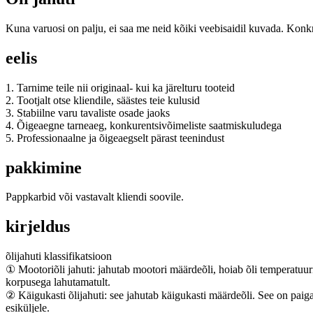
Kuna varuosi on palju, ei saa me neid kõiki veebisaidil kuvada. Konk
eelis
1. Tarnime teile nii originaal- kui ka järelturu tooteid
2. Tootjalt otse kliendile, säästes teie kulusid
3. Stabiilne varu tavaliste osade jaoks
4. Õigeaegne tarneaeg, konkurentsivõimeliste saatmiskuludega
5. Professionaalne ja õigeaegselt pärast teenindust
pakkimine
Pappkarbid või vastavalt kliendi soovile.
kirjeldus
õlijahuti klassifikatsioon
① Mootoriõli jahuti: jahutab mootori määrdeõli, hoiab õli temperatuuri
korpusega lahutamatult.
② Käigukasti õlijahuti: see jahutab käigukasti määrdeõli. See on paig
esiküljele.