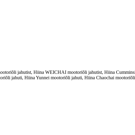
riõli jahutist, Hiina WEICHAI mootoriõli jahutist, Hiina Cumminsi mo
riõli jahuti, Hiina Yunnei mootoriõli jahuti, Hiina Chaochai mootoriõli 