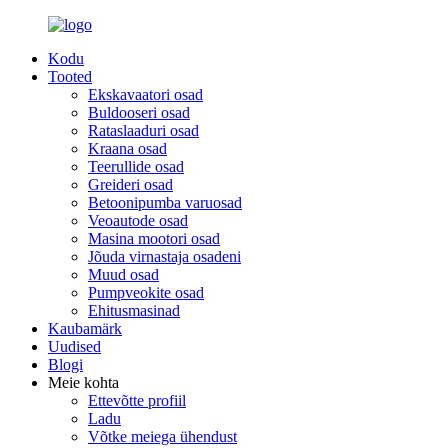
Kodu
Tooted
Ekskavaatori osad
Buldooseri osad
Rataslaaduri osad
Kraana osad
Teerullide osad
Greideri osad
Betoonipumba varuosad
Veoautode osad
Masina mootori osad
Jõuda virnastaja osadeni
Muud osad
Pumpveokite osad
Ehitusmasinad
Kaubamärk
Uudised
Blogi
Meie kohta
Ettevõtte profiil
Ladu
Võtke meiega ühendust