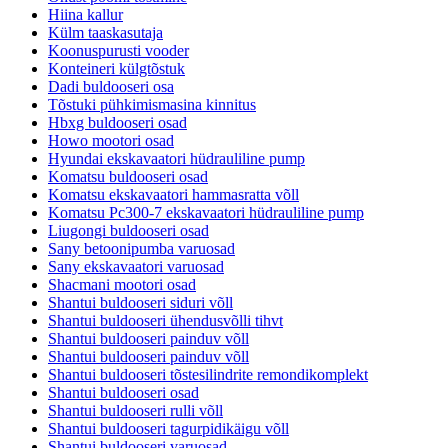
Hiina kallur
Külm taaskasutaja
Koonuspurusti vooder
Konteineri külgtõstuk
Dadi buldooseri osa
Tõstuki pühkimismasina kinnitus
Hbxg buldooseri osad
Howo mootori osad
Hyundai ekskavaatori hüdrauliline pump
Komatsu buldooseri osad
Komatsu ekskavaatori hammasratta võll
Komatsu Pc300-7 ekskavaatori hüdrauliline pump
Liugongi buldooseri osad
Sany betoonipumba varuosad
Sany ekskavaatori varuosad
Shacmani mootori osad
Shantui buldooseri siduri võll
Shantui buldooseri ühendusvõlli tihvt
Shantui buldooseri painduv võll
Shantui buldooseri painduv võll
Shantui buldooseri tõstesilindrite remondikomplekt
Shantui buldooseri osad
Shantui buldooseri rulli võll
Shantui buldooseri tagurpidikäigu võll
Shantui buldooseri varuosad