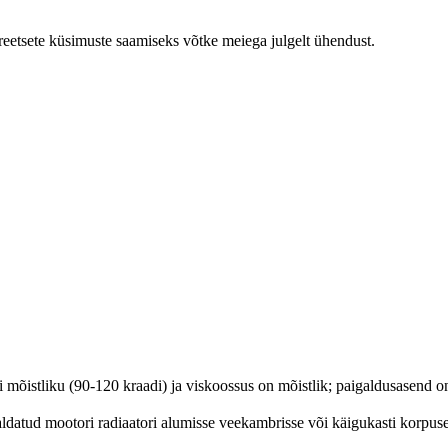
reetsete küsimuste saamiseks võtke meiega julgelt ühendust.
 mõistliku (90-120 kraadi) ja viskoossus on mõistlik; paigaldusasend on
aldatud mootori radiaatori alumisse veekambrisse või käigukasti korpuse