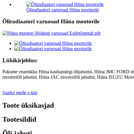
Õliradiaatori varuosad Hiina mootorile
Õliradiaatori varuosad Hiina mootorile
Lühikirjeldus:
Pakume enamikku Hiina kaubamärgi õlijahutist, Hiina JMC FORD mooto
mootoriõli jahutist, Hiina JAC mootoriõli jahutist, Hiina ISUZU Mooto
Saatke meile e-kiri
Toote üksikasjad
Tootesildid
Õli jahuti