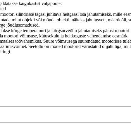
galdatakse käigukastist väljapoole.
ted.
 mootori silindrisse tagasi juhitava heitgaasi osa jahutamiseks, mille e
tada mitut objekti või mõnda objekti, näiteks jahutusvett, määrdeõli, 
Kõrge jõudlusomadused.
takse kõrge temperatuuri ja kõrgsurveõhu jahutamiseks pärast mootori 
ada mootori võimsuse, kütusekulu ja heitkoguste vähendamise eesmärk.
ormaalses töövahemikus. Suure võimsusega suurendatud mootorisse tuleb
rimisvõimet. Seetõttu on mõned mootorid varustatud õlijahutiga, mille
iringi.