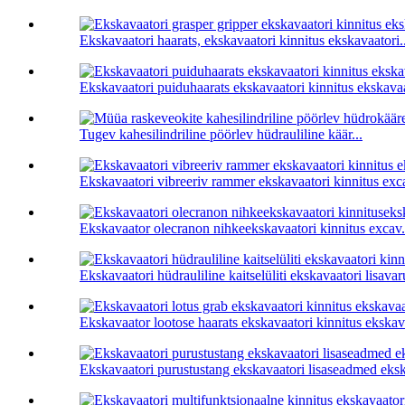
Ekskavaatori haarats, ekskavaatori kinnitus ekskavaatori..
Ekskavaatori puiduhaarats ekskavaatori kinnitus ekskavaa
Tugev kahesilindriline pöörlev hüdrauliline käär...
Ekskavaatori vibreeriv rammer ekskavaatori kinnitus exca
Ekskavaator olecranon nihkeekskavaatori kinnitus excav.
Ekskavaatori hüdrauliline kaitselüliti ekskavaatori lisavaru
Ekskavaator lootose haarats ekskavaatori kinnitus ekskava
Ekskavaatori purustustang ekskavaatori lisaseadmed ekska