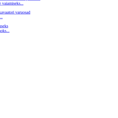
e vaiamiseks...
..
oks...