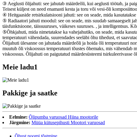
③ Aeglusti õlijahuti: see jahutab määrdeõli, kui aeglusti töötab, ja pai
Teisest küljest on need enamasti kesta ja toru või vesi-õli komposiittoo
④ Heitgaaside retsirkulatsiooni jahuti: see on seade, mida kasutatakse
⑤ Radiaatori jahuti moodul: see on seade, mis suudab samaaegselt jahu
täisfunktsioone, täissuuruses, väikeses suuruses. , ja intelligentsus. 
⑤Õhkjahuti, mida nimetatakse ka vahejahutiks, on seade, mida kasuta
temperatuuri vähendada, suurendades seeläbi õhu tihedust, et saavut
Õlijahuti ülesanne on jahutada määrdeõli ja hoida õli temperatuuri n
muutub õli viskoossus temperatuuri tõustes õhemaks, mis vähendab mää
viskoossus. Õlijahuti on paigutatud määrdesüsteemi tsirkuleerivasse õl
Meie ladu1
Pakkige ja saatke
Eelmine:
Õlipumba varuosad Hiina mootorile
Järgmine:
Müüa kütusepihusti Mootori varuosad
Õhust poomi tõstmine