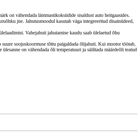
esmärk on vähendada lämmastikoksiidide sisaldust auto heitgaasides.
suruõhku jne. Jahutusmoodul kasutab väga integreeritud disainiideed,
ülelaadimist. Vahejahuti jahutamise kaudu saab ülelaetud õhu
 suure soojuskoormuse tõttu paigaldada õlijahuti. Kui mootor töötab,
 ülesanne on vähendada õli temperatuuri ja säilitada määrdeõli teatud