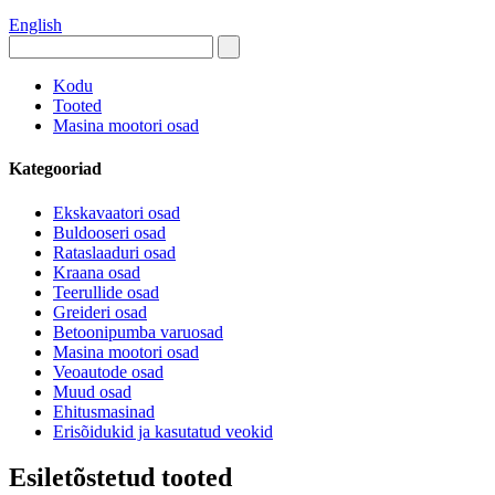
English
Kodu
Tooted
Masina mootori osad
Kategooriad
Ekskavaatori osad
Buldooseri osad
Rataslaaduri osad
Kraana osad
Teerullide osad
Greideri osad
Betoonipumba varuosad
Masina mootori osad
Veoautode osad
Muud osad
Ehitusmasinad
Erisõidukid ja kasutatud veokid
Esiletõstetud tooted