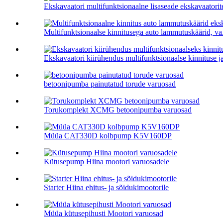
Ekskavaatori multifunktsionaalne lisaseade ekskavaatorit
Multifunktsionaalse kinnitusega auto lammutuskäärid, va.
Ekskavaatori kiirühendus multifunktsionaalse kinnituse ja
betoonipumba painutatud torude varuosad
Torukomplekt XCMG betoonipumba varuosad
Müüa CAT330D kolbpump K5V160DP
Kütusepump Hiina mootori varuosadele
Starter Hiina ehitus- ja sõidukimootorile
Müüa kütusepihusti Mootori varuosad