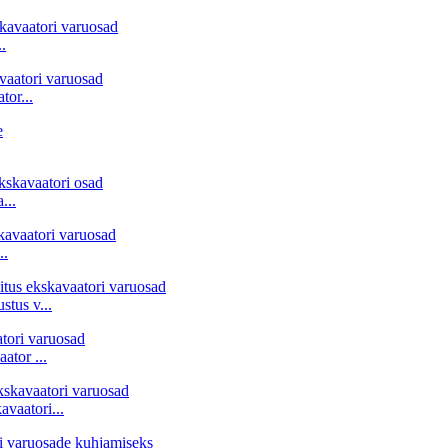
.
tor...
...
..
stus v...
ator ...
vaatori...