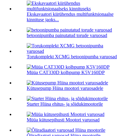
Ekskavaatori kiirühendus multifunktsionaalse
kinnituse jaoks...
betoonipumba painutatud torude varuosad
Torukomplekt XCMG betoonipumba varuosad
Müüa CAT330D kolbpump K5V160DP
Kütusepump Hiina mootori varuosadele
Starter Hiina ehitus- ja sõidukimootorile
Müüa kütusepihusti Mootori varuosad
Õliradiaatori varuosad Hiina mootorile