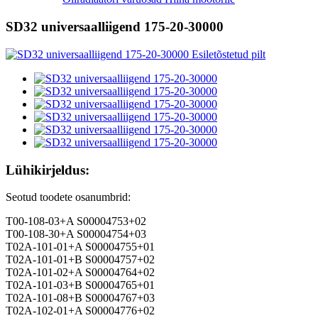
SD32 universaalliigend 175-20-30000
Lühikirjeldus:
Seotud toodete osanumbrid:
T00-108-03+A S00004753+02
T00-108-30+A S00004754+03
T02A-101-01+A S00004755+01
T02A-101-01+B S00004757+02
T02A-101-02+A S00004764+02
T02A-101-03+B S00004765+01
T02A-101-08+B S00004767+03
T02A-102-01+A S00004776+02