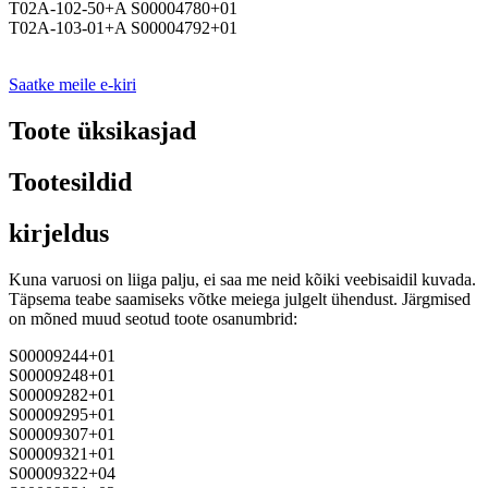
T02A-102-50+A S00004780+01
T02A-103-01+A S00004792+01
Saatke meile e-kiri
Toote üksikasjad
Tootesildid
kirjeldus
Kuna varuosi on liiga palju, ei saa me neid kõiki veebisaidil kuvada.
Täpsema teabe saamiseks võtke meiega julgelt ühendust. Järgmised
on mõned muud seotud toote osanumbrid:
S00009244+01
S00009248+01
S00009282+01
S00009295+01
S00009307+01
S00009321+01
S00009322+04