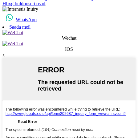
Hbxg buldooseri osad
,
WhatsApp
Saada meil
Wechat
IOS
x