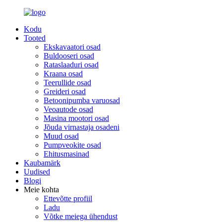
Kodu
Tooted
Ekskavaatori osad
Buldooseri osad
Rataslaaduri osad
Kraana osad
Teerullide osad
Greideri osad
Betoonipumba varuosad
Veoautode osad
Masina mootori osad
Jõuda virnastaja osadeni
Muud osad
Pumpveokite osad
Ehitusmasinad
Kaubamärk
Uudised
Blogi
Meie kohta
Ettevõtte profiil
Ladu
Võtke meiega ühendust