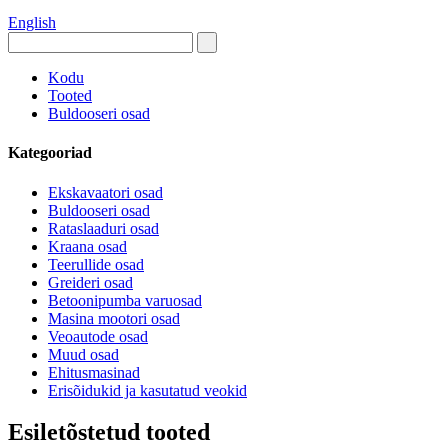
English
Kodu
Tooted
Buldooseri osad
Kategooriad
Ekskavaatori osad
Buldooseri osad
Rataslaaduri osad
Kraana osad
Teerullide osad
Greideri osad
Betoonipumba varuosad
Masina mootori osad
Veoautode osad
Muud osad
Ehitusmasinad
Erisõidukid ja kasutatud veokid
Esiletõstetud tooted