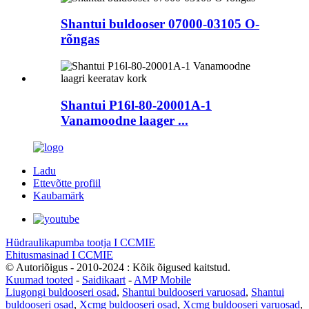
Shantui buldooser 07000-03105 O-
rõngas
Shantui P16l-80-20001A-1
Vanamoodne laager ...
Ladu
Ettevõtte profiil
Kaubamärk
Hüdraulikapumba tootja I CCMIE
Ehitusmasinad I CCMIE
© Autoriõigus - 2010-2024 : Kõik õigused kaitstud.
Kuumad tooted
-
Saidikaart
-
AMP Mobile
Liugongi buldooseri osad
,
Shantui buldooseri varuosad
,
Shantui
buldooseri osad
,
Xcmg buldooseri osad
,
Xcmg buldooseri varuosad
,