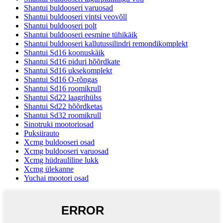
Shantui buldooseri varuosad
Shantui buldooseri vintsi veovõll
Shantui buldooseri polt
Shantui buldooseri eesmine tühikäik
Shantui buldooseri kallutussilindri remondikomplekt
Shantui Sd16 koonuskäik
Shantui Sd16 piduri hõõrdkate
Shantui Sd16 uksekomplekt
Shantui Sd16 O-rõngas
Shantui Sd16 roomikrull
Shantui Sd22 laagrihülss
Shantui Sd22 hõõrdketas
Shantui Sd32 roomikrull
Sinotruki mootoriosad
Puksiirauto
Xcmg buldooseri osad
Xcmg buldooseri varuosad
Xcmg hüdrauliline lukk
Xcmg ülekanne
Yuchai mootori osad