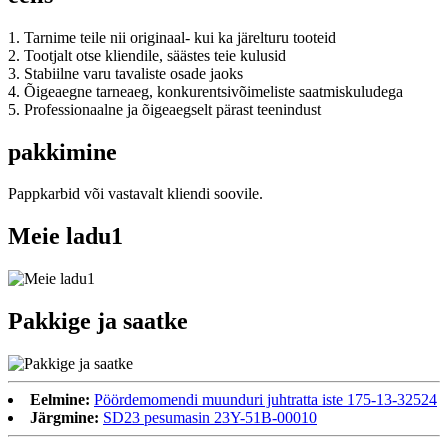
1. Tarnime teile nii originaal- kui ka järelturu tooteid
2. Tootjalt otse kliendile, säästes teie kulusid
3. Stabiilne varu tavaliste osade jaoks
4. Õigeaegne tarneaeg, konkurentsivõimeliste saatmiskuludega
5. Professionaalne ja õigeaegselt pärast teenindust
pakkimine
Pappkarbid või vastavalt kliendi soovile.
Meie ladu1
Pakkige ja saatke
Eelmine:
Pöördemomendi muunduri juhtratta iste 175-13-32524
Järgmine:
SD23 pesumasin 23Y-51B-00010