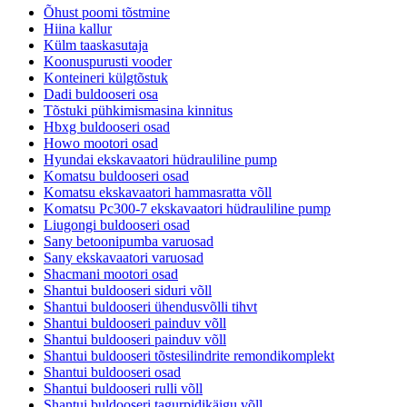
Õhust poomi tõstmine
Hiina kallur
Külm taaskasutaja
Koonuspurusti vooder
Konteineri külgtõstuk
Dadi buldooseri osa
Tõstuki pühkimismasina kinnitus
Hbxg buldooseri osad
Howo mootori osad
Hyundai ekskavaatori hüdrauliline pump
Komatsu buldooseri osad
Komatsu ekskavaatori hammasratta võll
Komatsu Pc300-7 ekskavaatori hüdrauliline pump
Liugongi buldooseri osad
Sany betoonipumba varuosad
Sany ekskavaatori varuosad
Shacmani mootori osad
Shantui buldooseri siduri võll
Shantui buldooseri ühendusvõlli tihvt
Shantui buldooseri painduv võll
Shantui buldooseri painduv võll
Shantui buldooseri tõstesilindrite remondikomplekt
Shantui buldooseri osad
Shantui buldooseri rulli võll
Shantui buldooseri tagurpidikäigu võll